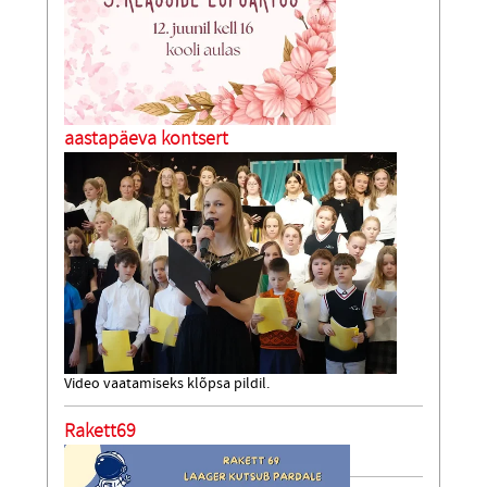
aastapäeva kontsert
Video vaatamiseks klõpsa pildil.
Rakett69