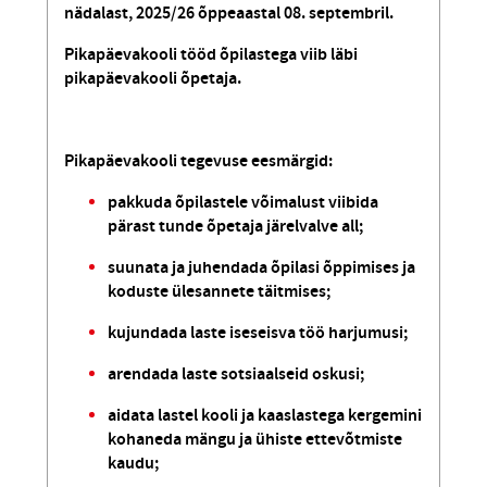
nädalast, 2025/26 õppeaastal 08. septembril.
Pikapäevakooli tööd õpilastega viib läbi
pikapäevakooli õpetaja.
Pikapäevakooli tegevuse eesmärgid:
pakkuda õpilastele võimalust viibida
pärast tunde õpetaja järelvalve all;
suunata ja juhendada õpilasi õppimises ja
koduste ülesannete täitmises;
kujundada laste iseseisva töö harjumusi;
arendada laste sotsiaalseid oskusi;
aidata lastel kooli ja kaaslastega kergemini
kohaneda mängu ja ühiste ettevõtmiste
kaudu;