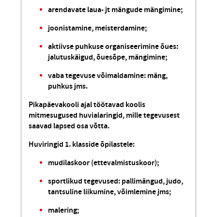
arendavate laua- jt mängude mängimine;
joonistamine, meisterdamine;
aktiivse puhkuse organiseerimine õues:
jalutuskäigud, õuesõpe, mängimine;
vaba tegevuse võimaldamine: mäng,
puhkus jms.
Pikapäevakooli ajal töötavad koolis
mitmesugused huvialaringid, mille tegevusest
saavad lapsed osa võtta.
Huviringid 1. klasside õpilastele:
mudilaskoor (ettevalmistuskoor);
sportlikud tegevused: pallimängud, judo,
tantsuline liikumine, võimlemine jms;
malering;