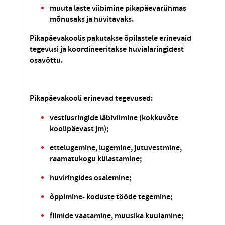
muuta laste viibimine pikapäevarühmas
mõnusaks ja huvitavaks.
Pikapäevakoolis pakutakse õpilastele erinevaid
tegevusi ja koordineeritakse huvialaringidest
osavõttu.
Pikapäevakooli erinevad tegevused:
vestlusringide läbiviimine (kokkuvõte
koolipäevast jm);
ettelugemine, lugemine, jutuvestmine,
raamatukogu külastamine;
huviringides osalemine;
õppimine- koduste tööde tegemine;
filmide vaatamine, muusika kuulamine;