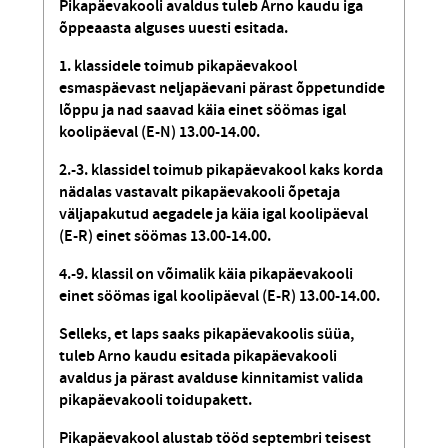
Pikapäevakooli avaldus tuleb Arno kaudu iga
õppeaasta alguses uuesti esitada.
1. klassidele toimub pikapäevakool
esmaspäevast neljapäevani pärast õppetundide
lõppu ja nad saavad käia einet söömas igal
koolipäeval (E-N) 13.00-14.00.
2.-3. klassidel toimub pikapäevakool kaks korda
nädalas vastavalt pikapäevakooli õpetaja
väljapakutud aegadele ja käia igal koolipäeval
(E-R) einet söömas 13.00-14.00.
4.-9. klassil on võimalik käia pikapäevakooli
einet söömas igal koolipäeval (E-R) 13.00-14.00.
Selleks, et laps saaks pikapäevakoolis süüa,
tuleb Arno kaudu esitada pikapäevakooli
avaldus ja pärast avalduse kinnitamist valida
pikapäevakooli toidupakett.
Pikapäevakool alustab tööd septembri teisest