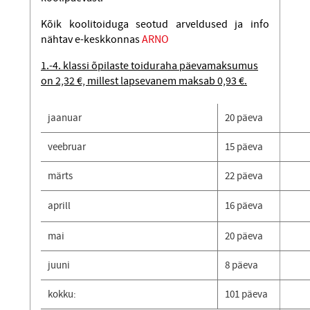
Kõik koolitoiduga seotud arveldused ja info
nähtav e-keskkonnas
ARNO
1.-4. klassi õpilaste toiduraha päevamaksumus
on 2,32 €, millest lapsevanem maksab 0,93 €.
jaanuar
20 päeva
veebruar
15 päeva
märts
22 päeva
aprill
16 päeva
mai
20 päeva
juuni
8 päeva
kokku:
101 päeva