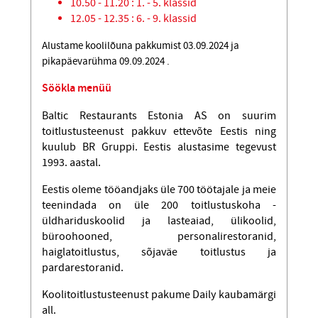
10.50 - 11.20 : 1. - 5. klassid
12.05 - 12.35 : 6. - 9. klassid
Alustame koolilõuna pakkumist 03.09.2024 ja
pikapäevarühma 09.09.2024 .
Söökla menüü
Baltic Restaurants Estonia AS on suurim
toitlustusteenust pakkuv ettevõte Eestis ning
kuulub BR Gruppi. Eestis alustasime tegevust
1993. aastal.
Eestis oleme tööandjaks üle 700 töötajale ja meie
teenindada on üle 200 toitlustuskoha -
üldhariduskoolid ja lasteaiad, ülikoolid,
büroohooned, personalirestoranid,
haiglatoitlustus, sõjaväe toitlustus ja
pardarestoranid.
Koolitoitlustusteenust pakume Daily kaubamärgi
all.