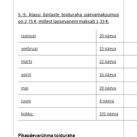
5.-9. klassi õpilaste toiduraha päevamaksumus
on 2,75 €, millest lapsevanem maksab 1,33 €.
jaanuar
20 päeva
veebruar
15 päeva
märts
22 päeva
aprill
16 päeva
mai
20 päeva
juuni
8 päeva
kokku:
101 päeva
Pikapäevarühma toiduraha