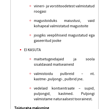
viineri- ja vorstitoodetest valmistatud
roogasi
magustoiduks maiustusi, vaid
kohapeal valmistatud magustoite
joogiks veepõhiseid magustatud ega
gaseeritud jooke
EI KASUTA
maitsetugevdajaid ja soola
sisaldavaid maitseaineid
valmistoidu pulbreid – nt.
kastme-,puljongi-, pulbrid jne.
vedelaid kontsentraate – supid,
puljongid, kastmed. Puljongi
valmistame naturaalsest toorainest.
Toiduraha maksmine