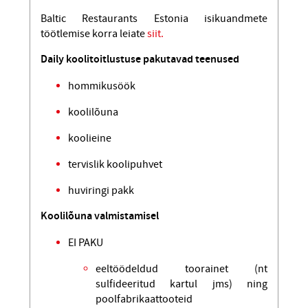
Baltic Restaurants Estonia isikuandmete
töötlemise korra leiate
siit.
Daily koolitoitlustuse pakutavad teenused
hommikusöök
koolilõuna
koolieine
tervislik koolipuhvet
huviringi pakk
Koolilõuna valmistamisel
EI PAKU
eeltöödeldud toorainet (nt
sulfideeritud kartul jms) ning
poolfabrikaattooteid