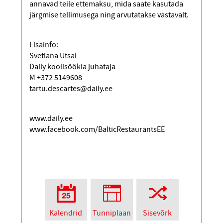
annavad teile ettemaksu, mida saate kasutada
järgmise tellimusega ning arvutatakse vastavalt.
Lisainfo:
Svetlana Utsal
Daily koolisöökla juhataja
M +372 5149608
tartu.descartes@daily.ee
www.daily.ee
www.facebook.com/BalticRestaurantsEE
Kalendrid
Tunniplaan
Sisevõrk