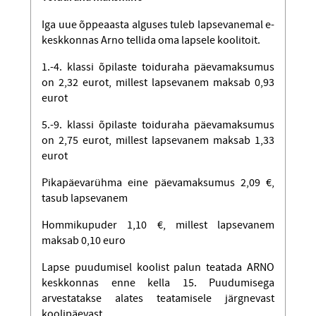
Iga uue õppeaasta alguses tuleb lapsevanemal e-
keskkonnas Arno tellida oma lapsele koolitoit.
1.-4. klassi õpilaste toiduraha päevamaksumus
on 2,32 eurot, millest lapsevanem maksab 0,93
eurot
5.-9. klassi õpilaste toiduraha päevamaksumus
on 2,75 eurot, millest lapsevanem maksab 1,33
eurot
Pikapäevarühma eine päevamaksumus 2,09 €,
tasub lapsevanem
Hommikupuder 1,10 €, millest lapsevanem
maksab 0,10 euro
Lapse puudumisel koolist palun teatada ARNO
keskkonnas enne kella 15. Puudumisega
arvestatakse alates teatamisele järgnevast
koolipäevast.