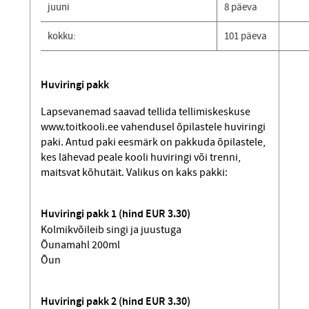
juuni
8 päeva
kokku:
101 päeva
Huviringi pakk
Lapsevanemad saavad tellida tellimiskeskuse
www.toitkooli.ee vahendusel õpilastele huviringi
paki. Antud paki eesmärk on pakkuda õpilastele,
kes lähevad peale kooli huviringi või trenni,
maitsvat kõhutäit. Valikus on kaks pakki:
Huviringi pakk 1 (hind EUR 3.30)
Kolmikvõileib singi ja juustuga
Õunamahl 200ml
Õun
Huviringi pakk 2 (hind EUR 3.30)