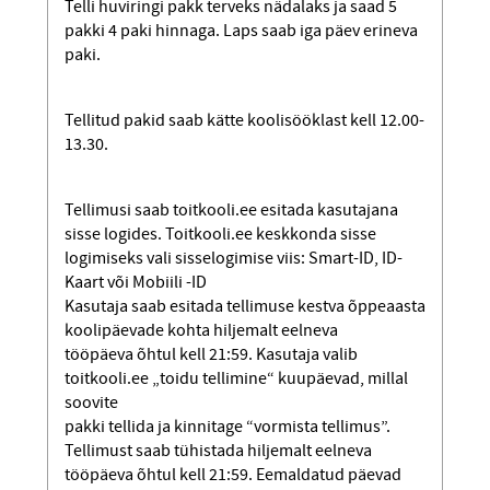
Telli huviringi pakk terveks nädalaks ja saad 5
pakki 4 paki hinnaga. Laps saab iga päev erineva
paki.
Tellitud pakid saab kätte koolisööklast kell 12.00-
13.30.
Tellimusi saab toitkooli.ee esitada kasutajana
sisse logides. Toitkooli.ee keskkonda sisse
logimiseks vali sisselogimise viis: Smart-ID, ID-
Kaart või Mobiili -ID
Kasutaja saab esitada tellimuse kestva õppeaasta
koolipäevade kohta hiljemalt eelneva
tööpäeva õhtul kell 21:59. Kasutaja valib
toitkooli.ee „toidu tellimine“ kuupäevad, millal
soovite
pakki tellida ja kinnitage “vormista tellimus”.
Tellimust saab tühistada hiljemalt eelneva
tööpäeva õhtul kell 21:59. Eemaldatud päevad