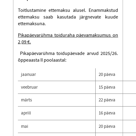
Toitlustamine ettemaksu alusel. Enammakstud
ettemaksu saab kasutada järgnevate kuude
ettemaksuna.
Pikapäevarühma toiduraha päevamaksumus on
2,09 €.
Pikapäevarühma toidupäevade arvud 2025/26.
õppeaasta II poolaastal:
jaanuar
20 päeva
veebruar
15 päeva
märts
22 päeva
aprill
16 päeva
mai
20 päeva