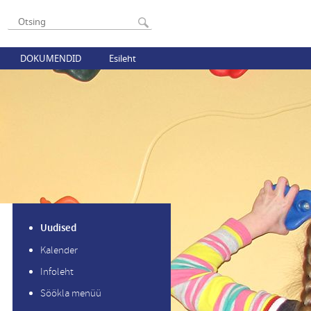
DOKUMENDID
Esileht
Uudised
Kalender
Infoleht
Söökla menüü