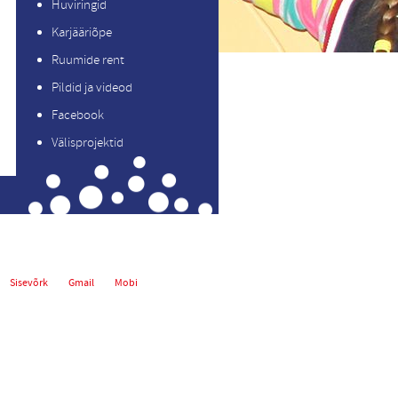
Huviringid
Karjääriõpe
Ruumide rent
Pildid ja videod
Facebook
Välisprojektid
Sisevõrk
Gmail
Mobi