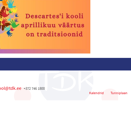
ool@tdk.ee
+372 746 1800
Kalendrid
Tunniplaan