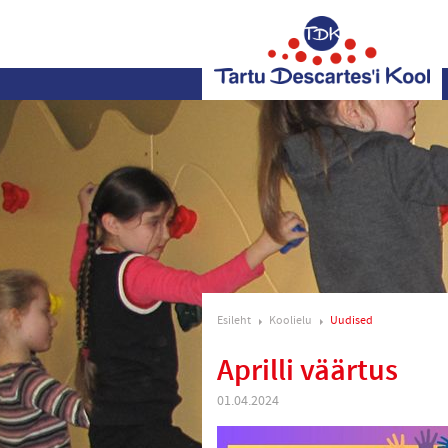
Esileht
Koolielu
Uudised
Aprilli väärtus
01.04.2024