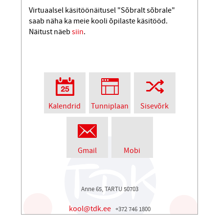
Virtuaalsel käsitöönäitusel "Sõbralt sõbrale"
saab näha ka meie kooli õpilaste käsitööd.
Näitust näeb
siin
.
Kalendrid
Tunniplaan
Sisevõrk
Gmail
Mobi
Anne 65, TARTU 50703
kool@tdk.ee
+372 746 1800