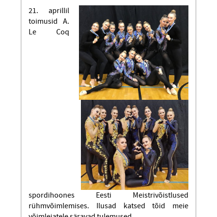
21. aprillil
toimusid A.
Le Coq
spordihoones Eesti Meistrivõistlused
rühmvõimlemises. Ilusad katsed tõid meie
võimlejatele säravad tulemused.