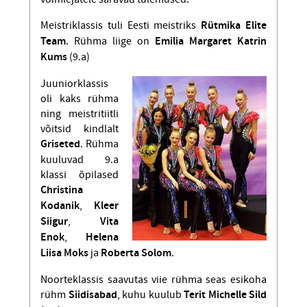
Meistriklassis tuli Eesti meistriks
Rütmika Elite
Team
. Rühma liige on
Emilia Margaret Katrin
Kums
(9.a)
Juuniorklassis
oli kaks rühma
ning meistritiitli
võitsid kindlalt
Griseted
. Rühma
kuuluvad 9.a
klassi õpilased
Christina
Kodanik
,
Kleer
Siigur
,
Vita
Enok
,
Helena
Liisa Moks
ja
Roberta Solom
.
Noorteklassis saavutas viie rühma seas esikoha
rühm
Siidisabad
, kuhu kuulub
Terit Michelle Sild