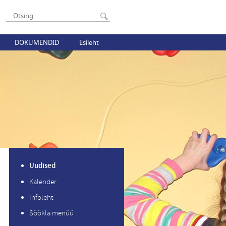
DOKUMENDID
Esileht
Uudised
Kalender
Infoleht
Söökla menüü