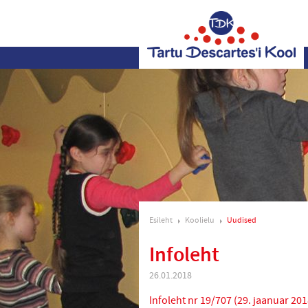
Esileht
Koolielu
Uudised
Infoleht
26.01.2018
Infoleht nr 19/707 (29. jaanuar 201