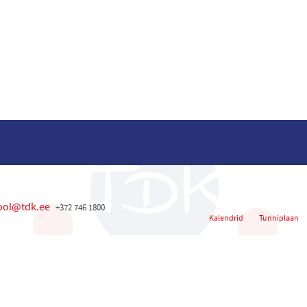
ool@tdk.ee
+372 746 1800
Kalendrid
Tunniplaan