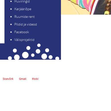
Huviringid
Karjääriõpe
Ruumide rent
Pildid ja videod
Facebook
Välisprojektid
Sisevõrk
Gmail
Mobi