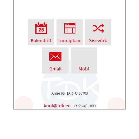
Kalendrid
Tunniplaan
Sisevõrk
Gmail
Mobi
Anne 65, TARTU 50703
kool@tdk.ee
+372 746 1800