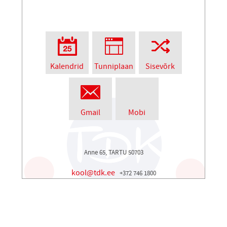
Kalendrid
Tunniplaan
Sisevõrk
Gmail
Mobi
Anne 65, TARTU 50703
kool@tdk.ee
+372 746 1800