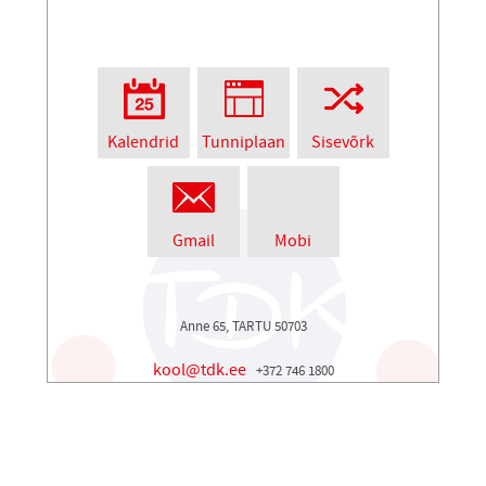
Kalendrid
Tunniplaan
Sisevõrk
Gmail
Mobi
Anne 65, TARTU 50703
kool@tdk.ee
+372 746 1800