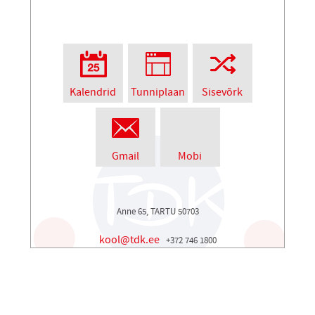
Kalendrid
Tunniplaan
Sisevõrk
Gmail
Mobi
Anne 65, TARTU 50703
kool@tdk.ee
+372 746 1800