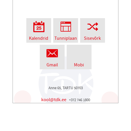
Kalendrid
Tunniplaan
Sisevõrk
Gmail
Mobi
Anne 65, TARTU 50703
kool@tdk.ee
+372 746 1800