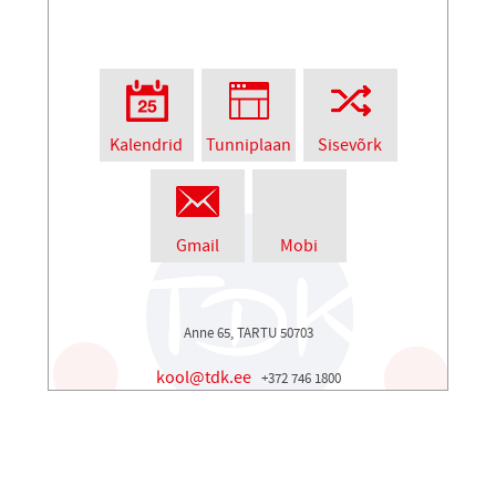
Kalendrid
Tunniplaan
Sisevõrk
Gmail
Mobi
Anne 65, TARTU 50703
kool@tdk.ee
+372 746 1800