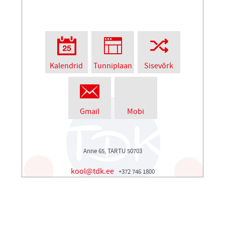
Kalendrid
Tunniplaan
Sisevõrk
Gmail
Mobi
Anne 65, TARTU 50703
kool@tdk.ee
+372 746 1800