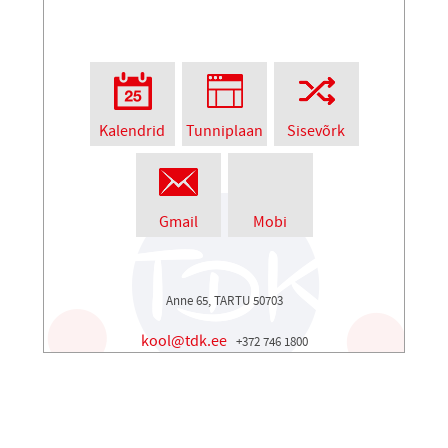
Kalendrid
Tunniplaan
Sisevõrk
Gmail
Mobi
Anne 65, TARTU 50703
kool@tdk.ee
+372 746 1800