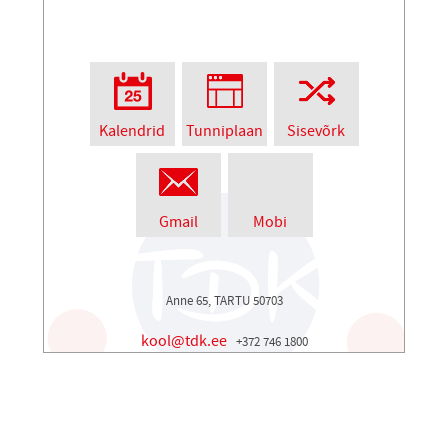
Kalendrid
Tunniplaan
Sisevõrk
Gmail
Mobi
Anne 65, TARTU 50703
kool@tdk.ee
+372 746 1800