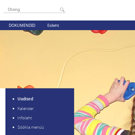
DOKUMENDID
Esileht
Uudised
Kalender
Infoleht
Söökla menüü