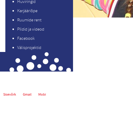
Huviringid
Karjääriõpe
Ruumide rent
Pildid ja videod
Facebook
Välisprojektid
Sisevõrk
Gmail
Mobi