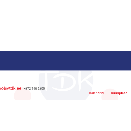
ool@tdk.ee
+372 746 1800
Kalendrid
Tunniplaan