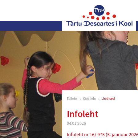
Esileht
Koolielu
Uudised
Infoleht
04.01.2026
Infoleht nr 16/ 975 (5. jaanuar 202