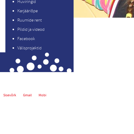
Huviringid
Karjääriõpe
Ruumide rent
Pildid ja videod
Facebook
Välisprojektid
Sisevõrk
Gmail
Mobi