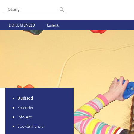
DOKUMENDID
Esileht
Uudised
Kalender
Infoleht
Söökla menüü