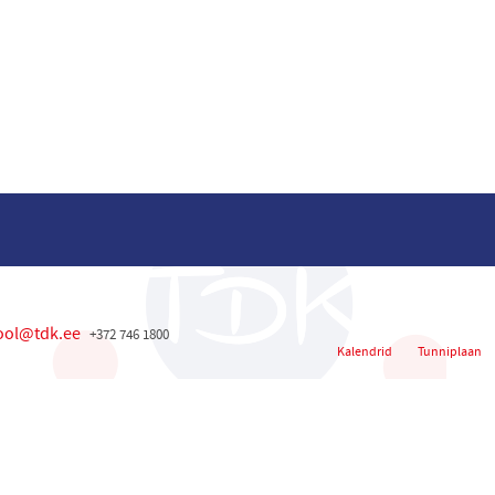
ool@tdk.ee
+372 746 1800
Kalendrid
Tunniplaan