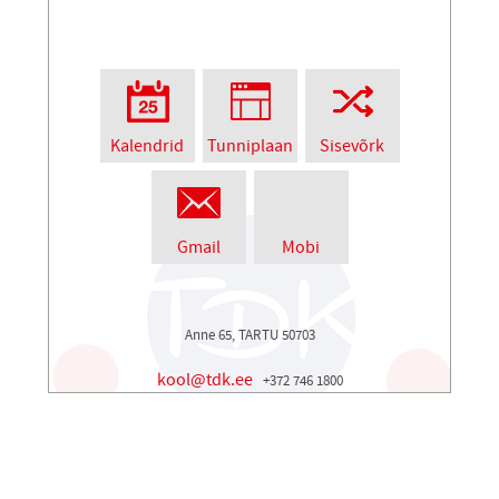
Kalendrid
Tunniplaan
Sisevõrk
Gmail
Mobi
Anne 65, TARTU 50703
kool@tdk.ee
+372 746 1800