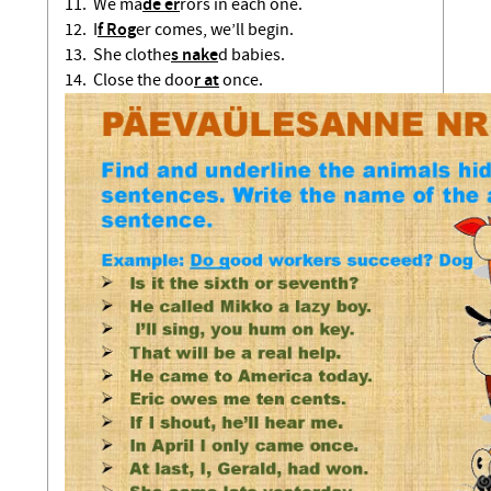
11. We ma
de er
rors in each one.
12. I
f Rog
er comes, we’ll begin.
13. She clothe
s nake
d babies.
14. Close the doo
r at
once.