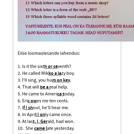
Eilse loomaülesande lahendus:
1. Is it the sixt
h or se
venth?
2. He called Mik
ko a la
zy boy.
3. I’ll sing, you hu
m on key
.
4. That will
be a r
eal help.
5. He came to Ameri
ca t
oday.
6. Eri
c ow
es me ten cents.
7. I
f I sh
out, he’ll hear me.
8. In Apri
l I on
ly came once.
9. At las
t, I, Ger
ald, had won.
10. She
came l
ate yesterday.