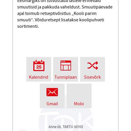
Eesmärgiks on tutvustada lastele erinevaid
smuutisid ja pakkuda vaheldust. Smuutipäevade
ajal toimub retseptivõistlus „Kooli parim
smuuti“. Võiduretsept lisatakse koolipuhveti
sortimenti.
Kalendrid
Tunniplaan
Sisevõrk
Gmail
Mobi
Anne 65, TARTU 50703