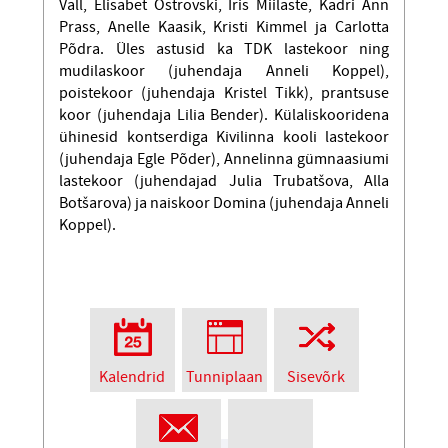
Vall, Elisabet Ostrovski, Iris Miilaste, Kadri Ann
Prass, Anelle Kaasik, Kristi Kimmel ja Carlotta
Põdra. Üles astusid ka TDK lastekoor ning
mudilaskoor (juhendaja Anneli Koppel),
poistekoor (juhendaja Kristel Tikk), prantsuse
koor (juhendaja Lilia Bender). Külaliskooridena
ühinesid kontserdiga Kivilinna kooli lastekoor
(juhendaja Egle Põder), Annelinna gümnaasiumi
lastekoor (juhendajad Julia Trubatšova, Alla
Botšarova) ja naiskoor Domina (juhendaja Anneli
Koppel).
Kalendrid
Tunniplaan
Sisevõrk