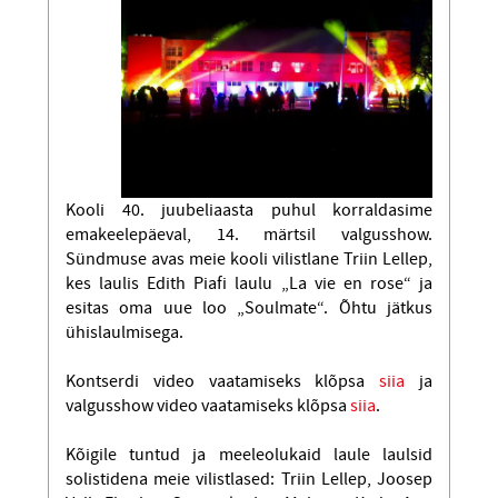
Kooli 40. juubeliaasta puhul korraldasime
emakeelepäeval, 14. märtsil valgusshow.
Sündmuse avas meie kooli vilistlane Triin Lellep,
kes laulis Edith Piafi laulu „La vie en rose“ ja
esitas oma uue loo „Soulmate“. Õhtu jätkus
ühislaulmisega.
Kontserdi video vaatamiseks klõpsa
siia
ja
valgusshow video vaatamiseks klõpsa
siia
.
Kõigile tuntud ja meeleolukaid laule laulsid
solistidena meie vilistlased: Triin Lellep, Joosep