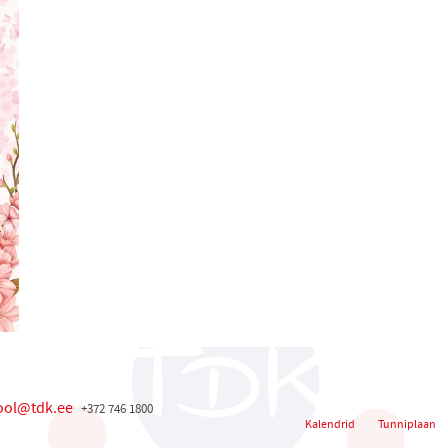
ool@tdk.ee
+372 746 1800
Kalendrid
Tunniplaan