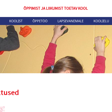
ÕPPIMIST JA LIIKUMIST TOETAV KOOL
KOOLIST
ÕPPETÖÖ
LAPSEVANEMALE
KOOLIELU
ktused