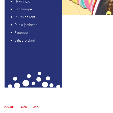
Huviringid
Karjääriõpe
Ruumide rent
Pildid ja videod
Facebook
Välisprojektid
Sisevõrk
Gmail
Mobi