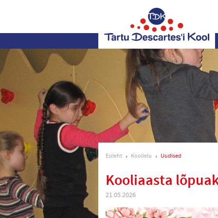
Esileht
Koolielu
Uudised
Kooliaasta lõpua
21.05.2026