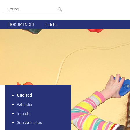
DOKUMENDID
Esileht
Uudised
Kalender
Infoleht
Söökla menüü