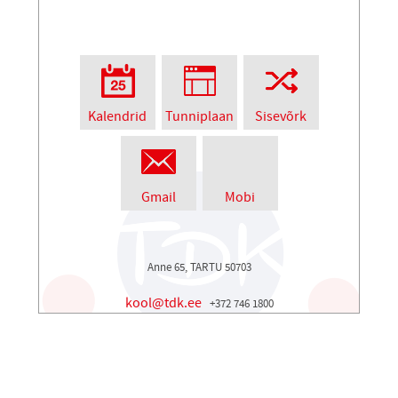
Kalendrid
Tunniplaan
Sisevõrk
Gmail
Mobi
Anne 65, TARTU 50703
kool@tdk.ee
+372 746 1800