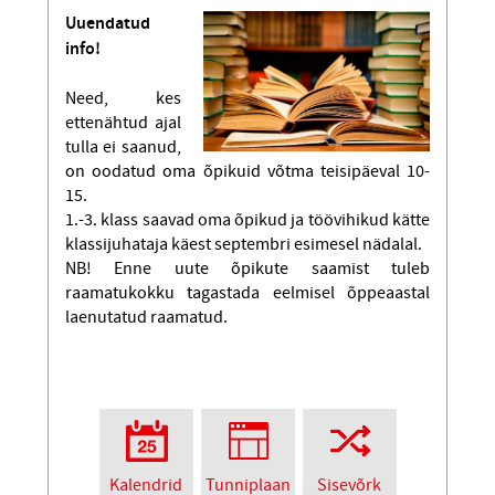
Uuendatud
info!
Need, kes
ettenähtud ajal
tulla ei saanud,
on oodatud oma õpikuid võtma teisipäeval 10-
15.
1.-3. klass saavad oma õpikud ja töövihikud kätte
klassijuhataja käest septembri esimesel nädalal.
NB! Enne uute õpikute saamist tuleb
raamatukokku tagastada eelmisel õppeaastal
laenutatud raamatud.
Kalendrid
Tunniplaan
Sisevõrk