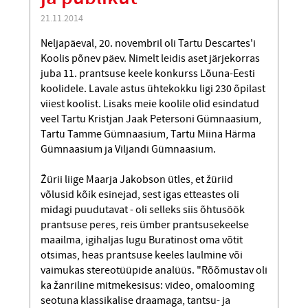
21.11.2014
Neljapäeval, 20. novembril oli Tartu Descartes'i
Koolis põnev päev. Nimelt leidis aset järjekorras
juba 11. prantsuse keele konkurss Lõuna-Eesti
koolidele. Lavale astus ühtekokku ligi 230 õpilast
viiest koolist. Lisaks meie koolile olid esindatud
veel Tartu Kristjan Jaak Petersoni Gümnaasium,
Tartu Tamme Gümnaasium, Tartu Miina Härma
Gümnaasium ja Viljandi Gümnaasium.
Žürii liige Maarja Jakobson ütles, et žüriid
võlusid kõik esinejad, sest igas etteastes oli
midagi puudutavat - oli selleks siis õhtusöök
prantsuse peres, reis ümber prantsusekeelse
maailma, igihaljas lugu Buratinost oma võtit
otsimas, heas prantsuse keeles laulmine või
vaimukas stereotüüpide analüüs. "Rõõmustav oli
ka žanriline mitmekesisus: video, omalooming
seotuna klassikalise draamaga, tantsu- ja