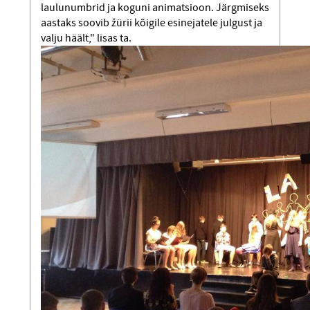
laulunumbrid ja koguni animatsioon. Järgmiseks
aastaks soovib žürii kõigile esinejatele julgust ja
valju häält," lisas ta.