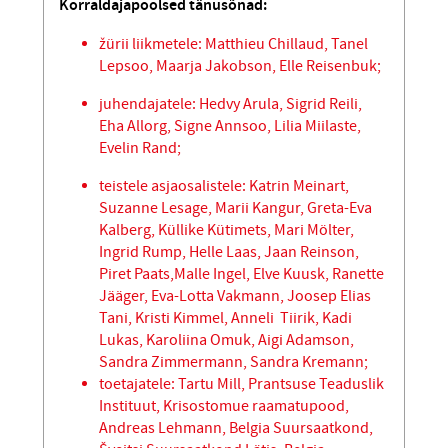
Korraldajapoolsed
tänusõnad
:
žürii liikmetele: Matthieu Chillaud, Tanel
Lepsoo, Maarja Jakobson, Elle Reisenbuk;
juhendajatele: Hedvy Arula, Sigrid Reili,
Eha Allorg, Signe Annsoo, Lilia Miilaste,
Evelin Rand;
teistele asjaosalistele: Katrin Meinart,
Suzanne Lesage, Marii Kangur, Greta-Eva
Kalberg, Küllike Kütimets, Mari Mölter,
Ingrid Rump, Helle Laas, Jaan Reinson,
Piret Paats,Malle Ingel, Elve Kuusk, Ranette
Jääger, Eva-Lotta Vakmann, Joosep Elias
Tani, Kristi Kimmel, Anneli Tiirik, Kadi
Lukas, Karoliina Omuk, Aigi Adamson,
Sandra Zimmermann, Sandra Kremann;
toetajatele: Tartu Mill, Prantsuse Teaduslik
Instituut, Krisostomue raamatupood,
Andreas Lehmann, Belgia Suursaatkond,