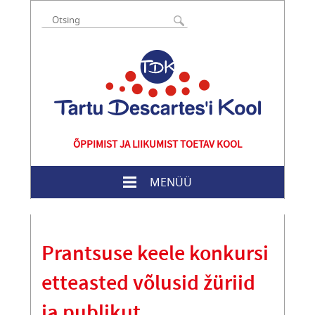
ÕPPIMIST JA LIIKUMIST TOETAV KOOL
MENÜÜ
Prantsuse keele konkursi
etteasted võlusid žüriid
ja publikut