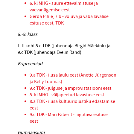
6. kl MHG - suure ettevalmistuse ja
vaevanägemise eest
Gerda Pihle, 7.b - võluva ja vaba lavalise
esituse eest, TDK
8.-9. klass
I - II koht 8.c TDK (juhendaja Birgid Mäekink) ja
9.c TDK (juhendaja Evelin Rand)
Eripreemiad
9.a TDK - ilusa laulu eest (Anette Jürgenson
ja Kelly Toomas)
9.c TDK - julguse ja improvistasiooni eest
8. kl MHG - väljapeetud lavastuse eest
8.a TDK - ilusa kultuuriolustiku edastamise
eest
9.c TDK - Mari Paberit - liigutava esituse
eest
Gümnaasium