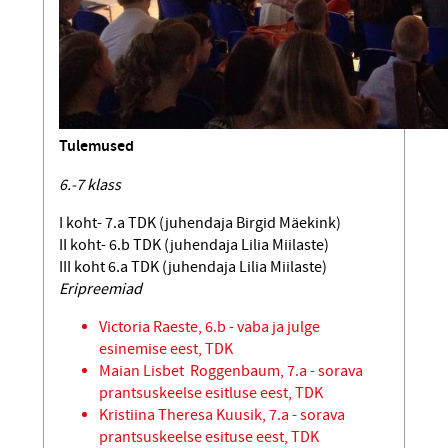
Tulemused
6.-7 klass
I koht- 7.a TDK (juhendaja Birgid Mäekink)
II koht- 6.b TDK (juhendaja Lilia Miilaste)
III koht 6.a TDK (juhendaja Lilia Miilaste)
Eripreemiad
Victoria Raeste, 6.b - vaba ja julge
esinemise eest, TDK
Maian Lisbet Roggenbaum, 7.a - sorava
prantsuskeelse esitluse eest, TDK
Kristiina Theresa Kuusik, 7.a - sorava
prantsuskeelse esituse eest, TDK