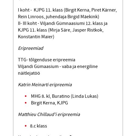
I koht - KJPG 11. klass (Birgit Kerna, Piret Kärner,
Rein Linroos, juhendaja Birgid Mäekink)
II- III koht - Viljandi Gümnaasiumi 12. klass ja
KJPG 11. klass (Mirja Säre, Jasper Ristkok,
Konstantin Maier)
Eripreemiad
TTG- tõlgenduse eripreemia
Viljandi Gümaasium - vaba ja energiline
näitlejatöö
Katrin Meinarti eripreemia
MHG 8. kl, Buratino (Linda Lukas)
Birgit Kerna, KJPG
Matthieu Chillaud'i eripreemia
8.c klass