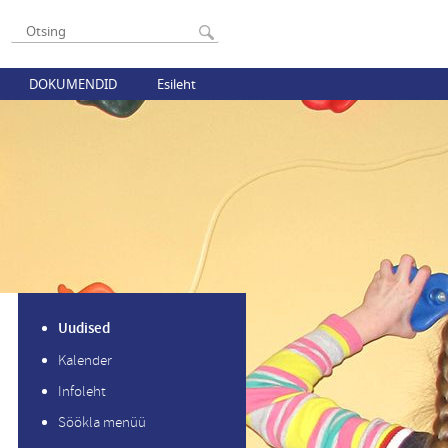
DOKUMENDID
Esileht
Uudised
Kalender
Infoleht
Söökla menüü