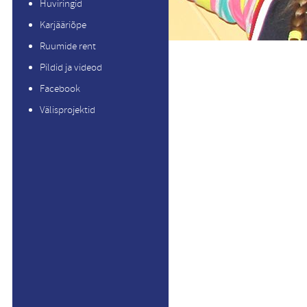
Huviringid
Karjääriõpe
Ruumide rent
Pildid ja videod
Facebook
Välisprojektid