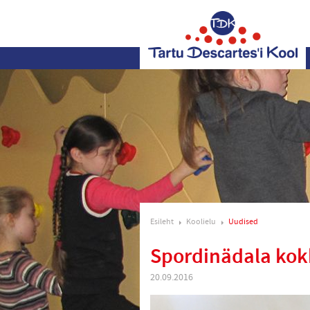
Esileht
Koolielu
Uudised
Spordinädala ko
20.09.2016