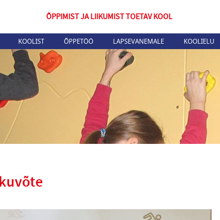
ÕPPIMIST JA LIIKUMIST TOETAV KOOL
KOOLIST
ÕPPETÖÖ
LAPSEVANEMALE
KOOLIELU
kkuvõte