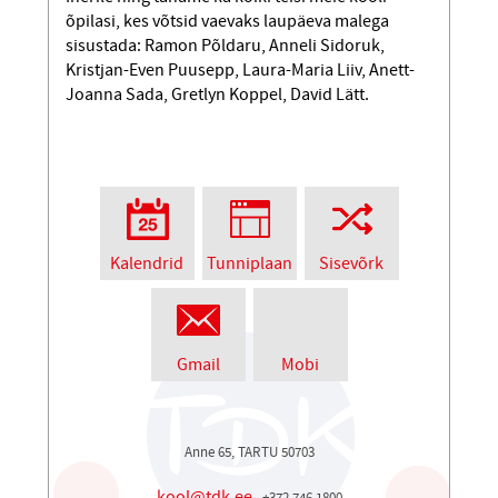
õpilasi, kes võtsid vaevaks laupäeva malega
sisustada: Ramon Põldaru, Anneli Sidoruk,
Kristjan-Even Puusepp, Laura-Maria Liiv, Anett-
Joanna Sada, Gretlyn Koppel, David Lätt.
Kalendrid
Tunniplaan
Sisevõrk
Gmail
Mobi
Anne 65, TARTU 50703
kool@tdk.ee