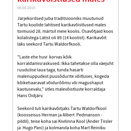
06.04.2015
Järjekordsed juba traditsiooniks muutunud
Tartu koolide lahtised karikavõistlused males
toimusid 28. märtsil meie koolis. Osavõtjaid koos
külalistega Lätist oli 89 (14 koolist). Karikavõit
läks seekord Tartu Waldorfkooli.
"Laste ehe huvi korvas kõik
korraldamisraskused. Ikka tahetakse olla väejuht
ruudulise laua taga, tunda hasarti
malenuppudest puusõdurite võitluses, kogeda
kõikehaaravat võidurõõmu või magushaput
kaotusevalu," ütles malevõistluste korraldaja
Hans Oidjärv.
Seekord tuli karikavõitjaks Tartu Waldorfkool
(koosseisus Herman ja Albert Pedmanson -
pildil), teise koha sai Kivilinna Kool (Ander Tiisler
ja Hugo Pani) ja kolmanda koha Mart Reiniku