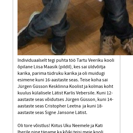
Individuaalselt tegi puhta töö Tartu Veeriku kooli
õpilane Liisa Maasik (pildil), kes sai üldvõitja
karika, parima tüdruku karika ja oli muidugi
esimene kuni 16-aastaste seas. Teise koha sai
Jürgen Güsson Kesklinna Koolist ja kolmas koht
kuulus külalisele Lätist Karlis Vebersile. Kuni 12-
aastaste seas võidutses Jürgen Güsson, kuni 14-
aastaste seas Cristopher Leetna ja kuni 18-
aastaste seas Signe Jansone Lätist.
Oli tore võistlus! Kiitus Uku Neemele ja Kati
Iherile ning täname ka kõiki teisi meie kooli