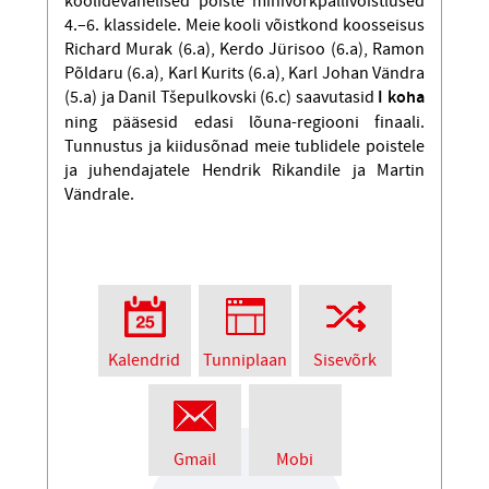
koolidevahelised poiste minivõrkpallivõistlused
4.–6. klassidele. Meie kooli võistkond koosseisus
Richard Murak (6.a), Kerdo Jürisoo (6.a), Ramon
Põldaru (6.a), Karl Kurits (6.a), Karl Johan Vändra
(5.a) ja Danil Tšepulkovski (6.c) saavutasid
I koha
ning pääsesid edasi lõuna-regiooni finaali.
Tunnustus ja kiidusõnad meie tublidele poistele
ja juhendajatele Hendrik Rikandile ja Martin
Vändrale.
Kalendrid
Tunniplaan
Sisevõrk
Gmail
Mobi