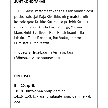
JUHTKOND TÄNAB
·
1.-3. klassi matemaatikanädala läbiviimise eest
peakorraldajat Kaja Kivisikku ning mateturniiri
korraldajaid Küllike Kütimetsa ja Heldi Kiislerit
ning õpetajaid Greta-Eva Kalbergi, Marina
Mandzjuki,
Eve Ilvest, Külli Hindriksoni, Tiia
Liblikut, Tiina Randaru, Rut Vaiku, Lemme
Lumistet, Piret Paatsit
·
õpetaja Helle Laasi ja tema õpilasi
rõõmsavärvilise näituse eest
ÜRITUSED
E 20. aprill
10.10 Juhtkonna nõupidamine
14.15 1.-3. kl klassijuhatajate nõupidamine kab
228