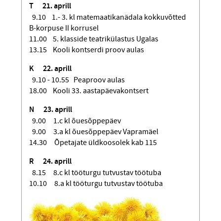
T 21
. aprill
9.10 1.- 3. kl matemaatikanädala kokkuvõtted
B-korpuse II korrusel
11.00 5. klasside teatrikülastus Ugalas
13.15 Kooli kontserdi proov aulas
K 22
. aprill
9.10 - 10.55 Peaproov aulas
18.00 Kooli 33. aastapäevakontsert
N 23
. aprill
9.00 1.c kl õuesõppepäev
9.00 3.a kl õuesõppepäev Vapramäel
14.30 Õpetajate üldkoosolek kab 115
R 24
. aprill
8.15 8.c kl tööturgu tutvustav töötuba
10.10 8.a kl tööturgu tutvustav töötuba