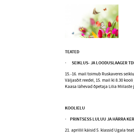
TEATED
​·
SEIKLUS- JA LOODUSLAAGER TDK
15.-16. mail toimub Ruskaveres seiklu
Väljasõit reedel, 15. mail kl 8.30 kool
Kaasa lähevad õpetaja Lilia Miilaste 
KOOLIELU
·
PRINTSESS LULUU JA HÄRRA KE
21. aprillil käisid 5. klassid Ugala te