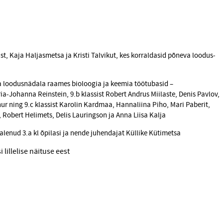
st, Kaja Haljasmetsa ja Kristi Talvikut, kes korraldasid põneva loodus­
 viia loodusnädala raames bioloogia ja keemia töötubasid –
ia-Johanna Reinstein, 9.b klassist Robert Andrus Miilaste, Denis Pavlov,
ur ning 9.c klassist Karolin Kardmaa, Hannaliina Piho, Mari Paberit,
 Robert Helimets, Delis Lauringson ja Anna Liisa Kalja
osalenud 3.a kl õpilasi ja nende juhendajat Küllike Kütimetsa
 lillelise näituse eest