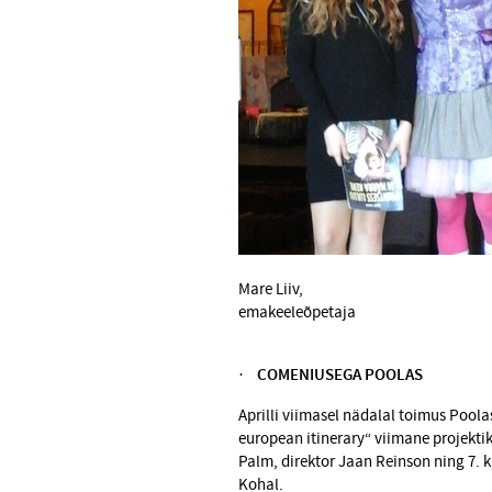
Mare Liiv,
emakeeleõpetaja
·
COMENIUSEGA POOLAS
Aprilli viimasel nädalal toimus Pool
european itine­rary“ viimane projekti
Palm, direktor Jaan Reinson ning 7. 
Kohal.