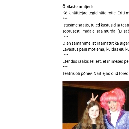
Õpilaste muljed:
Kõik näitlejad tegid häid rolle. Eriti 
***
Istusime saalis, tuled kustusid ja tea
sõprusest, mida ei saa murda. (Elisab
***
Olen samanimelist raamatut ka lugenu
Lavastus pani mõtlema, kuidas elu kuni
***
Etendus rääkis sellest, et inimesed 
***
Teatris oli põnev. Näitlejad olid tore