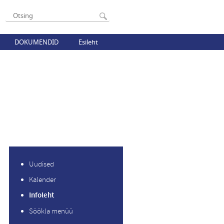
DOKUMENDID
Esileht
Uudised
Kalender
Infoleht
Söökla menüü