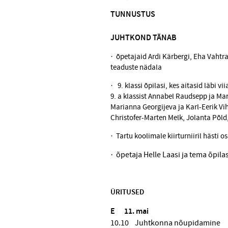
TUNNUSTUS
JUHTKOND TÄNAB
· õpetajaid Ardi Kärbergi, Eha Vahtra
teaduste nädala
· 9. klassi õpilasi, kes aitasid läbi
9. a klassist Annabel Raudsepp ja Mar
Marianna Georgijeva ja Karl-Eerik Vih
Christofer-Marten Melk, Jolanta Põld,
· Tartu koolimale kiirturniiril hästi 
· õpetaja Helle Laasi ja tema õpilasi
ÜRITUSED
E 11. mai
10.10 Juhtkonna nõupidamine