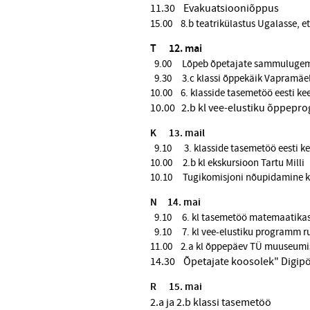
11.30 Evakuatsiooniõppus
15.00 8.b teatrikülastus Ugalasse, e
T 12
. mai
9.00 Lõpeb õpetajate sammulugemi
9.30 3.c klassi õppekäik Vapramäe
10.00 6. klasside tasemetöö eesti ke
10.00 2.b kl vee-elustiku õppepro
K 13
. mail
9.10 3. klasside tasemetöö eesti ke
10.00 2.b kl ekskursioon Tartu Milli
10.10 Tugikomisjoni nõupidamine k
N 14
. mai
9.10 6. kl tasemetöö matemaatika
9.10 7. kl vee-elustiku programm r
11.00 2.a kl õppepäev TÜ muuseumi
14.30 Õpetajate koosolek" Digipö
R 15
. mai
2.a ja 2.b klassi tasemetöö