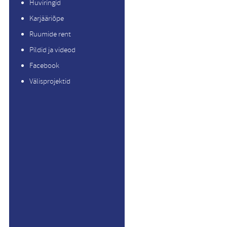
Huviringid
Karjääriõpe
Ruumide rent
Pildid ja videod
Facebook
Välisprojektid