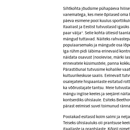
Sihtkohta jõudsime pühapäeva hilisel 
vanematega, kes meie õpilased oma ho
päeva esimene pool kuulus sportlikul
Itaaliast ja Eestist tutvustasid iga
paar välja“. Selle kohta ütlesid taanl
mängud tuttavad. Näiteks rahvastepal
populaarsemaks ja mängude osa lõpet
Iga rühm pidi läbima erinevaid kontro
näidata osavust (noolevise, märki las
erinevatele küsimustele, panna kokku 
Pärastlõunal tutvusime kohalike vaa
kultuurikeskuse saalis. Eelnevalt tut
osalejatele hispaanlaste esitatud rott
ka võõrustajate tantsu. Meie tutvust
mängu inglise keeles ja seejärel näi
kontserdiks ühislaule. Esiteks Beeth
pärast eelmisel suvel toimunud ränn
Poolakad esitasid kolm salmi ja nelja
Teiseks ühislauluks oli prantsuse kee
itaallaste ja prantslaste. Kõigil nim