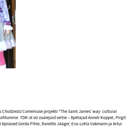
as Chodzieziz Comeniuse projekti "The Saint James' way: cultural
kohtumine. TDK-st oli osalejaid seitse – õpetajad Anneli Koppel, Pirgit
kl õpilased Gerda Pihle, Ranette Jääger, Eva-Lotta Vakmann ja Artur