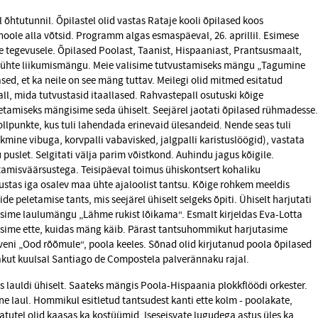
õhtutunnil. Õpilastel olid vastas Rataje kooli õpilased koos
ole alla võtsid. Programm algas esmaspäeval, 26. aprillil. Esimese
e tegevusele. Õpilased Poolast, Taanist, Hispaaniast, Prantsusmaalt,
üks ühte liikumismängu. Meie valisime tutvustamiseks mängu „Tagumine
ased, et ka neile on see mäng tuttav. Meilegi olid mitmed esitatud
l, mida tutvustasid itaallased. Rahvastepall osutuski kõige
amiseks mängisime seda ühiselt. Seejärel jaotati õpilased rühmadesse.
llpunkte, kus tuli lahendada erinevaid ülesandeid. Nende seas tuli
kmine vibuga, korvpalli vabavisked, jalgpalli karistuslöögid), vastata
puslet. Selgitati välja parim võistkond. Auhindu jagus kõigile.
tamisväärsustega. Teisipäeval toimus ühiskontsert kohaliku
vustas iga osalev maa ühte ajaloolist tantsu. Kõige rohkem meeldis
ide peletamise tants, mis seejärel ühiselt selgeks õpiti. Ühiselt harjutati
asime laulumängu „Lähme rukist lõikama“. Esmalt kirjeldas Eva-Lotta
tasime ette, kuidas mäng käib. Pärast tantsuhommikut harjutasime
oveni „Ood rõõmule“, poola keeles. Sõnad olid kirjutanud poola õpilased
akut kuulsal Santiago de Compostela palverännaku rajal.
s lauldi ühiselt. Saateks mängis Poola-Hispaania plokkflöödi orkester.
lne laul. Hommikul esitletud tantsudest kanti ette kolm - poolakate,
etatutel olid kaasas ka kostüümid. Iseseisvate lugudega astus üles ka