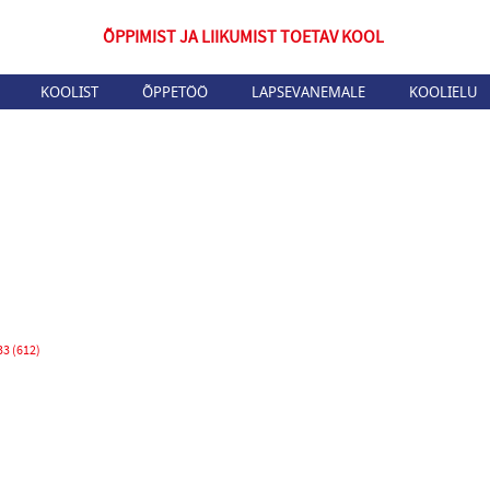
ÕPPIMIST JA LIIKUMIST TOETAV KOOL
KOOLIST
ÕPPETÖÖ
LAPSEVANEMALE
KOOLIELU
33 (612)