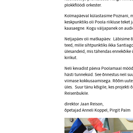
plokkflöödi orkester.
Kolmapäeval külastasime Poznani, mis
keskpunktiks oli Poola riikluse teket
kaasaegne. Kogu väljapanek on audi
Neljapäev oli matkapäev. Läbisime 8
teed, mille sihtpunktiks ikka Santia
ülesandeid, mis tähendas ennekõike ü
kirikut.
Neli kevadist päeva Poolamaal möödusi
hästi tunneksid. See õnnestus neil suu
viimase kokkusaamisega. Rõõm uutest
üles. Suur tänu kõigile, kes projekti 
Reisenbukile.
direktor Jaan Reison,
õpetajad Anneli Koppel, Pirgit Palm