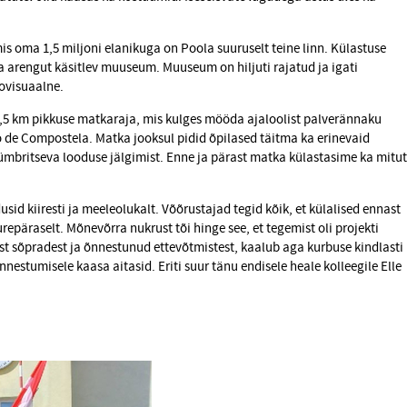
 oma 1,5 miljoni elanikuga on Poola suuruselt teine linn. Külastuse
 ja arengut käsitlev muuseum. Muuseum on hiljuti rajatud ja igati
ovisuaalne.
,5 km pikkuse matkaraja, mis kulges mööda ajaloolist palverännaku
go de Compostela. Matka jooksul pidid õpilased täitma ka erinevaid
mbritseva looduse jälgimist. Enne ja pärast matka külastasime ka mitut
d kiiresti ja meeleolukalt. Võõrustajad tegid kõik, et külalised ennast
repäraselt. Mõnevõrra nukrust tõi hinge see, et tegemist oli projekti
 sõpradest ja õnnestunud ettevõtmistest, kaalub aga kurbuse kindlasti
õnnestumisele kaasa aitasid. Eriti suur tänu endisele heale kolleegile Elle