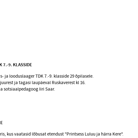
 7.-9. KLASSIDE
s- ja looduslaager TDK 7.-9. klasside 29 õpilasele.
i juurest ja tagasi laupäeval Ruskaverest kl 16.
ja sotsiaalpedagoog Iiri Saar.
RE
atris, kus vaatasid lõbusat etendust "Printsess Luluu ja härra Kere".