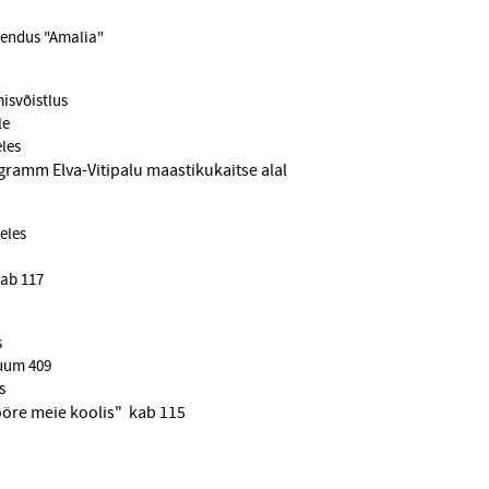
tendus "Amalia"
svõistlus
le
eles
gramm Elva-Vitipalu maastikukaitse alal
eles
ab 117
s
uum 409
s
öre meie koolis" kab 115