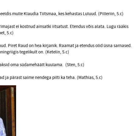
meeldis mulle Klaudia Tiitsmaa, kes kehastas Luluud. (Pilleriin, 5.c)
trimajast ei kostnud ainsatki iitsatust. Etendus võis alata. Lugu rääkis
et, 5.c)
d. Piret Raud on hea kirjanik. Raamat ja etendus olid üsna sarnased.
ngriigis tegelikult on. (Ketelin, 5.c)
peaksid oma südamehäält kuulama. (Sten, 5.c)
dad ja pärast saime nendega pilti ka teha. (Mathias, 5.c)