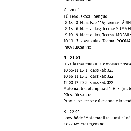
K 20.01
TÜ Teaduskooli loengud:
8.15 8. klass kab 115;
Teema: TÄRING
8.15 6. klass aulas;
Teema: SÜMMEE
9.10 9. klass aulas;
Teema: MOSAIIK
10.10 7. klass aulas;
Teema: ROOMA 
Päevaülesanne
N 21.01
1.-3. kl matemaatiliste mõistete ris
10.55-11.15 1. klass kab 323
10.55-11.15 2. klass kab 322
12.00-12.20 3. klass kab 322
Matemaatikaolümpiaad 4.-6. kl (mat
Päevaülesanne
Prantsuse keelsete ülesannete lahen
R 22.01
Loovtööde "Matemaatika kunstis" näitu
Kokkuvõtete tegemine