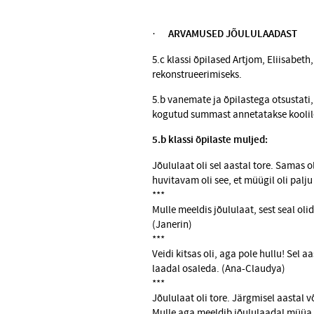
·
ARVAMUSED JÕULULAADAST
5.c klassi õpilased Artjom, Eliisabeth,
rekonstrueerimiseks.
5.b vanemate ja õpilastega otsustati,
kogutud summast annetatakse koolil
5.b klassi õpilaste muljed:
Jõululaat oli sel aastal tore. Samas o
huvitavam oli see, et müügil oli palju
***
Mulle meeldis jõululaat, sest seal oli
(Janerin)
***
Veidi kitsas oli, aga pole hullu! Sel 
laadal osaleda. (Ana-Claudya)
***
Jõululaat oli tore. Järgmisel aastal 
Mulle aga meeldib jõululaadal müüa,