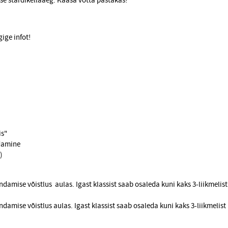
kse stardikellaaeg. Kaasa võtta pastakas!
ige infot!
is"
ndamine
)
nda­mise võistlus aulas. Igast klassist saab osaleda kuni kaks 3-liik­melist
da­mise võistlus aulas. Igast klassist saab osaleda kuni kaks 3-liik­melist