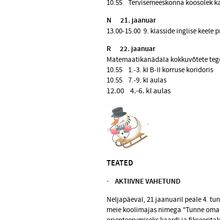
10.55 Tervisemeeskonna koosolek k
N
21. jaanuar
13.00-15.00 9. klasside inglise keele
R
22. jaanuar
Matemaatikanädala kokkuvõtete teg
10.55 1.-3. kl B-II korruse koridoris
10.55 7.-9. kl aulas
12.00 4.-6. kl aulas
TEATED
·
AKTIIVNE VAHETUND
Neljapäeval, 21 jaanuaril peale 4. tu
meie kooli­majas nimega "Tunne oma k