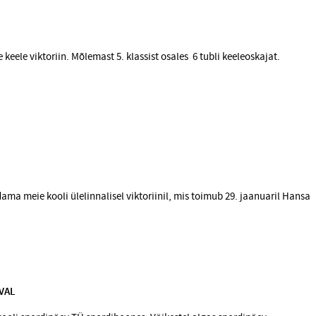
e keele viktoriin. Mõlemast 5. klassist osales 6 tubli keeleoskajat.
ndama meie kooli ülelinnalisel viktoriinil, mis toimub 29. jaanuaril Hansa
VAL