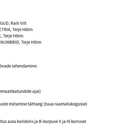
UD, Raili Vilt
TRIA, Terje Hõim
, Terje Hõim
NUMBRID, Terje Hõim
tsõnade lahendamine:
emaatikatundide ajal)
duste esitamise tähtaeg (tuua raamatukogusse)
s aula koridoris ja B-korpuse II ja III korrusel