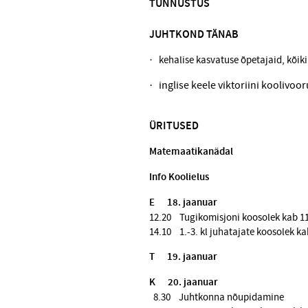
TUNNUSTUS
JUHTKOND TÄNAB
· kehalise kasvatuse õpetajaid, kõiki
· inglise keele viktoriini koolivoo
ÜRITUSED
Matemaatikanädal
Info Koolielus
E
18. jaanuar
12.20 Tugikomisjoni koosolek kab 1
14.10 1.-3. kl juhatajate koosolek ka
T
19. jaanuar
K
20. jaanuar
8.30 Juhtkonna nõupidamine