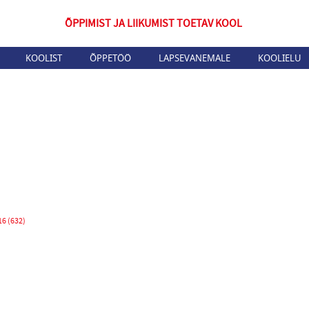
ÕPPIMIST JA LIIKUMIST TOETAV KOOL
KOOLIST
ÕPPETÖÖ
LAPSEVANEMALE
KOOLIELU
16 (632)