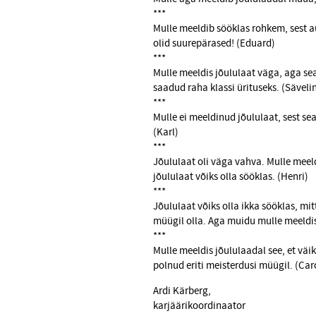
***
Mulle meeldib sööklas rohkem, sest a
olid suurepärased! (Eduard)
***
Mulle meeldis jõululaat väga, aga sea
saadud raha klassi ürituseks. (Säveli
***
Mulle ei meeldinud jõululaat, sest sea
(Karl)
***
Jõululaat oli väga vahva. Mulle meeldi
jõululaat võiks olla sööklas. (Henri)
***
Jõululaat võiks olla ikka sööklas, mi
müügil olla. Aga muidu mulle meeldi
***
Mulle meeldis jõululaadal see, et väi
polnud eriti meisterdusi müügil. (Car
Ardi Kärberg,
karjäärikoordinaator