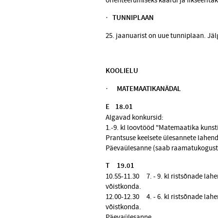
orienteerumiseks kaardi ja fikseerita
·
TUNNIPLAAN
25. jaanuarist on uue tunniplaan. Jälg
KOOLIELU
·
MATEMAATIKANÄDAL
E 18.01
Algavad konkursid:
1.-9. kl loovtööd "Matemaatika kunst
Prantsuse keelsete ülesannete lahe
Päevaülesanne (saab raamatukogust
T 19.01
10.55-11.30 7. - 9. kl ristsõnade lahe
võistkonda.
12.00-12.30 4. - 6. kl ristsõnade lahen
võistkonda.
Päevaülesanne.