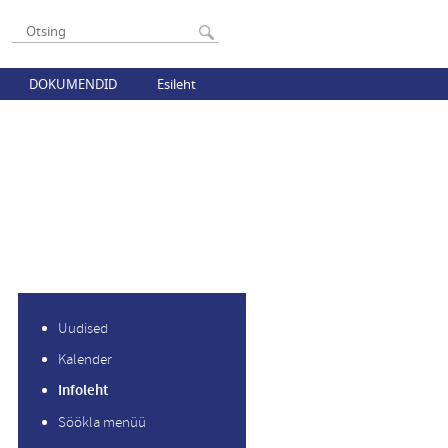
DOKUMENDID
Esileht
Uudised
Kalender
Infoleht
Söökla menüü