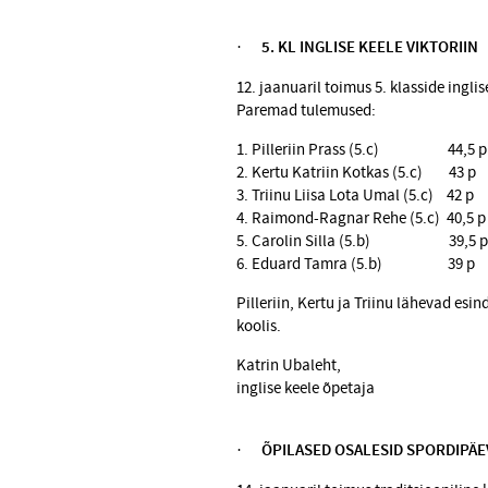
·
5. KL INGLISE KEELE VIKTORIIN
12. jaanuaril toimus 5. klasside inglis
Paremad tulemused:
1. Pilleriin Prass (5.c) 44,5 p
2. Kertu Katriin Kotkas (5.c) 43 p
3. Triinu Liisa Lota Umal (5.c) 42 p
4. Raimond-Ragnar Rehe (5.c) 40,5 p
5. Carolin Silla (5.b) 39,5 p
6. Eduard Tamra (5.b) 39 p
Pilleriin, Kertu ja Triinu lähevad esi
koolis.
Katrin Ubaleht,
inglise keele õpetaja
·
ÕPILASED OSALESID
SPORDIPÄE