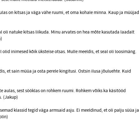
ulas on kitsas ja väga vähe ruumi, et oma kohale minna. Kaup ja müüjad
l oli natuke kitsas liikuda. Minu arvates on hea mõte kasutada laadalt
n)
l olid inimesed kõik üksteise otsas. Mulle meeldis, et seal oli loosimäng.
s, et sain müüa ja osta perele kingitusi. Ostsin ilusa jõuluehte. Kuid
tte aulas, sest sööklas on rohkem ruumi. Rohkem võiks ka käsitööd
s. (Jakup)
ksemad klassid tegid väga armsaid asju. Ei meeldinud, et oli palju süüa ja
olin)