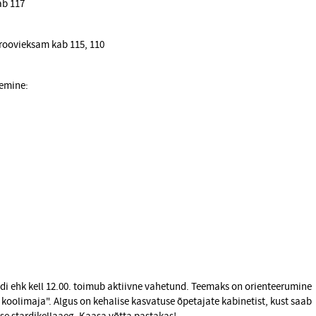
ab 117
 proovieksam kab 115, 110
emine:
ndi ehk kell 12.00. toimub aktiivne vahetund. Teemaks on orienteerumine
oolimaja". Algus on kehalise kasvatuse õpetajate kabinetist, kust saab