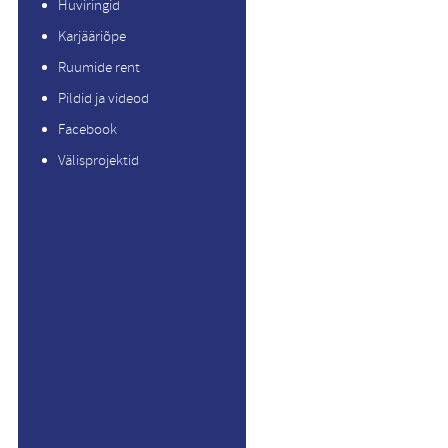
Huviringid
Karjääriõpe
Ruumide rent
Pildid ja videod
Facebook
Välisprojektid