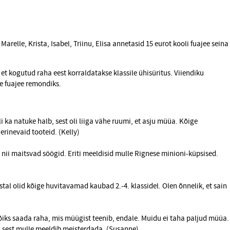
 Marelle, Krista, Isabel, Triinu, Elisa annetasid 15 eurot kooli fuajee seina
 et kogutud raha eest korraldatakse klassile ühisüritus. Viiendiku
e fuajee remondiks.
li ka natuke halb, sest oli liiga vähe ruumi, et asju müüa. Kõige
 erinevaid tooteid. (Kelly)
d nii maitsvad söögid. Eriti meeldisid mulle Rignese minioni-küpsised.
aastal olid kõige huvitavamad kaubad 2.-4. klassidel. Olen õnnelik, et sain
võiks saada raha, mis müügist teenib, endale. Muidu ei taha paljud müüa.
 sest mulle meeldib meisterdada. (Susanne)