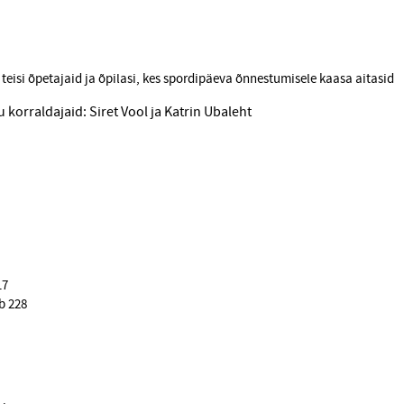
 teisi õpetajaid ja õpilasi, kes spordipäeva õnnestumisele kaasa aitasid
ru korraldajaid: Siret Vool ja Katrin Ubaleht
17
b 228