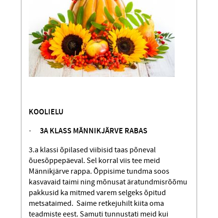
KOOLIELU
·
3A KLASS MÄNNIKJÄRVE RABAS
3.a klassi õpilased viibisid taas põneval
õuesõppepäeval. Sel korral viis tee meid
Männikjärve rappa. Õppisime tundma soos
kasvavaid taimi ning mõnusat ära­tundmisrõõmu
pakkusid ka mitmed varem selgeks õpitud
metsataimed. Saime retkejuhilt kiita oma
teadmiste eest. Samuti tunnustati meid kui