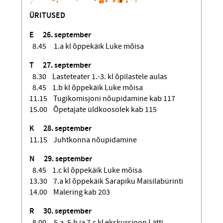
ÜRITUSED
E
26. september
8.45 1.a kl õppekäik Luke mõisa
T
27. september
8.30 Lasteteater 1.-3. kl õpilastele aulas
8.45 1.b kl õppekäik Luke mõisa
11.15 Tugikomisjoni nõupidamine kab 117
15.00 Õpetajate üldkoosolek kab 115
K
28. september
11.15 Juhtkonna nõupidamine
N
29. september
8.45 1.c kl õppekäik Luke mõisa
13.30 7.a kl õppekäik Sarapiku Maisilabürinti
14.00 Malering kab 203
R
30. september
8.00 5.a, 5.b ja 7.c kl ekskursioon Lätti