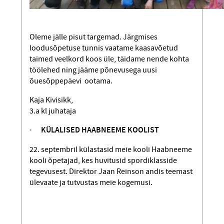
Oleme jälle pisut targemad. Järgmises
loodusõpetuse tunnis vaatame kaasavõetud
taimed veelkord koos üle, täidame nende kohta
töölehed ning jääme põnevusega uusi
õuesõppepäevi ootama.
Kaja Kivisikk,
3.a kl juhataja
·
KÜLALISED HAABNEEME KOOLIST
22. septembril külastasid meie kooli Haabneeme
kooli õpetajad, kes huvitusid spordiklasside
tegevusest. Direktor Jaan Reinson andis teemast
ülevaate ja tutvustas meie kogemusi.