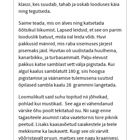
klassi, kes suudab, tahab ja oskab looduses käia
ning tegutseda.
Saime teada, mis on älves ning katsetada
õõtsikul liikumist. Lapsed leidsid, et see on parim
looduslik batuut, mida iial leida võib. Huvi
pakkusid männid, mis raba sisemuses järjest
pisemaks jäid. Huvitav oli uudistada huulheina,
kanarbikku, ja turbasammalt. Palju elevust
pakkus katse samblast vett välja pigistada. Kui
algul kaalus samblatutt 180 g, siis hoogsa
pigistamise ja väänamise tulemusena suutsid
õpilased sambla kaalu 28 grammini langetada.
Loomulikult said suhu topitud nii jõhvikad,
pohlad kui mustikad. See aga ei vähendanud
värske õhu poolt tekitatud isu. Nii saigi enne
tagasiteele asumist raba vaatetornis tore piknik
peetud. Lisaks kaasavõetud saiakestele ja teele
mekkisime ka laukavett. Kuigi see oli värvilt
võõristavalt pruun, maitses see nagu kraanivesi.