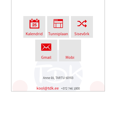
Kalendrid
Tunniplaan
Sisevõrk
Gmail
Mobi
Anne 65, TARTU 50703
kool@tdk.ee
+372 746 1800