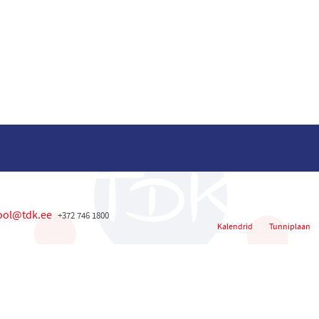
ool@tdk.ee
+372 746 1800
Kalendrid
Tunniplaan