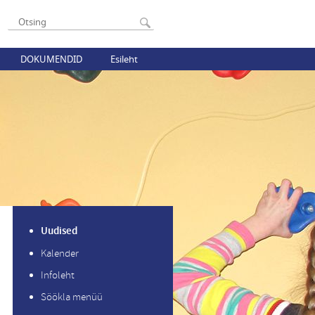
DOKUMENDID
Esileht
Uudised
Kalender
Infoleht
Söökla menüü