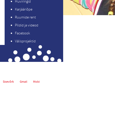
Huviringid
Karjääriõpe
Ruumide rent
Pildid ja videod
Facebook
Välisprojektid
Sisevõrk
Gmail
Mobi