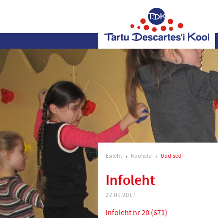
Esileht
Koolielu
Uudised
Infoleht
27.01.2017
Infoleht nr 20 (671)