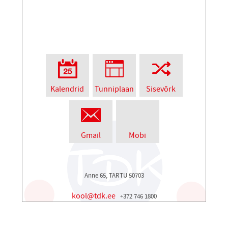
Kalendrid
Tunniplaan
Sisevõrk
Gmail
Mobi
Anne 65, TARTU 50703
kool@tdk.ee
+372 746 1800